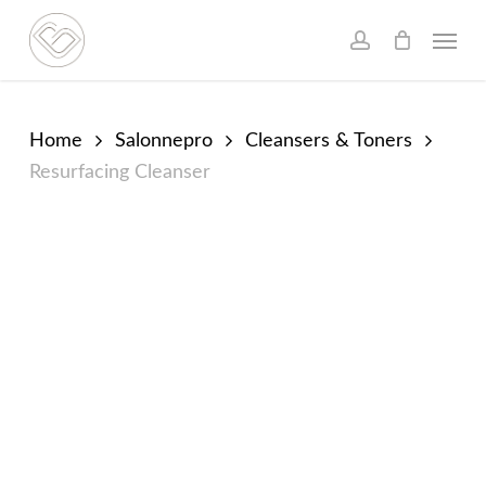
Skip
Menu
to
account
main
content
Home
Salonnepro
Cleansers & Toners
Resurfacing Cleanser