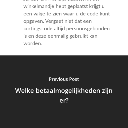
winkelmandje hebt geplaatst krijgt u
een vakje te zien waar u de code kunt
opgeven. Vergeet niet dat een
kortingscode altijd persoonsgebonden
is en deze eenmalig gebruikt kan
worden.
Previous Post
Welke betaalmogelijkheden zijn
er?