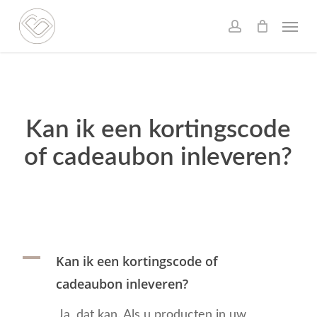
Skip
Menu
to
account
main
content
Kan ik een kortingscode
of cadeaubon inleveren?
A
Kan ik een kortingscode of
cadeaubon inleveren?
Ja, dat kan. Als u producten in uw