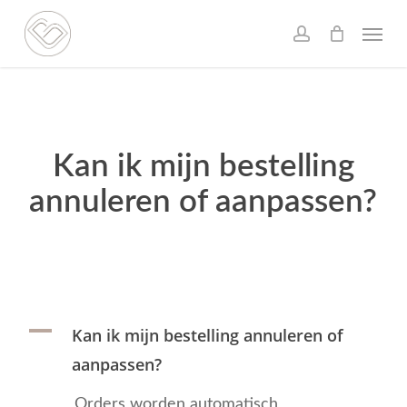
Skip
Menu
to
account
main
content
Kan ik mijn bestelling
annuleren of aanpassen?
A
Kan ik mijn bestelling annuleren of
aanpassen?
Orders worden automatisch